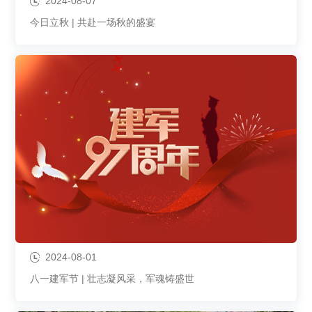
2024-08-07
今日立秋 | 共赴一场秋的盛宴
2024-08-01
八一建军节 | 壮志凝风采，军魂铸盛世