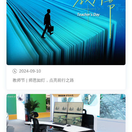
2024-09-10
教师节 | 师恩如灯，点亮前行之路