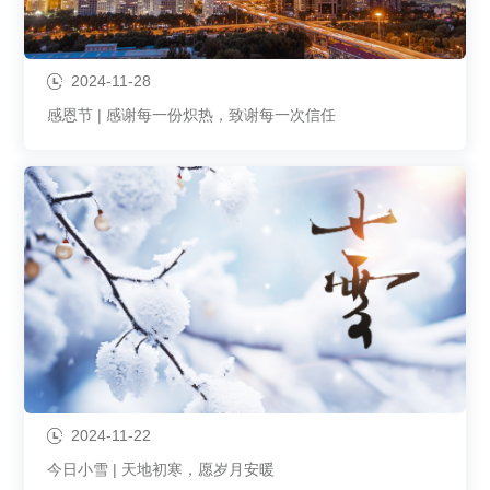
2024-11-28
感恩节 | 感谢每一份炽热，致谢每一次信任
2024-11-22
今日小雪 | 天地初寒，愿岁月安暖