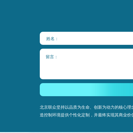
北京联众坚持以品质为生命、创新为动力的核心理
造控制环境提供个性化定制，并最终实现其商业价