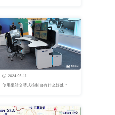
2024-05-11
使用坐站交替式控制台有什么好处？