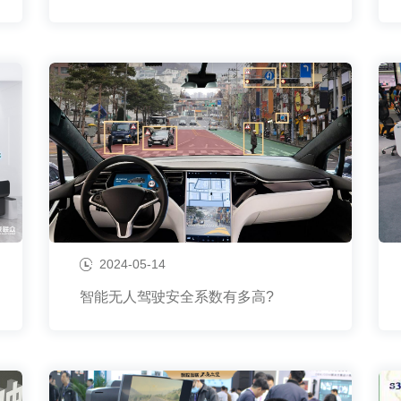
2024-05-14
智能无人驾驶安全系数有多高?