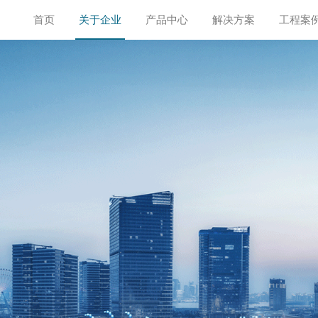
首页
关于企业
产品中心
解决方案
工程案