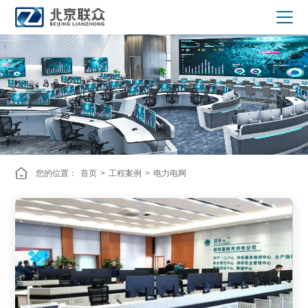
您的位置：
首页
>
工程案例
>
电力电网