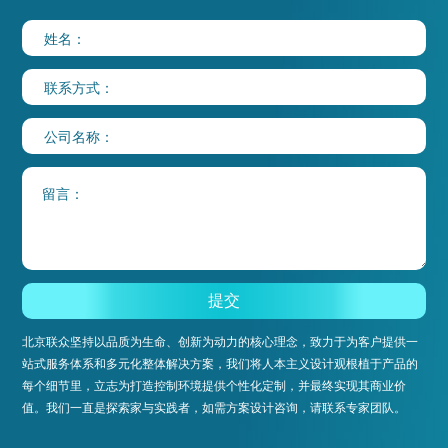
北京联众坚持以品质为生命、创新为动力的核心理念，致力于为客户提供一
站式服务体系和多元化整体解决方案，我们将人本主义设计观根植于产品的
每个细节里，立志为打造控制环境提供个性化定制，并最终实现其商业价
值。我们一直是探索家与实践者，如需方案设计咨询，请联系专家团队。